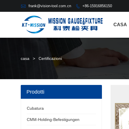

frank@vision-tool.com.cn
+86-15916856150

CASA
casa
>
Certificazioni
Prodotti
Cubatura
CMM-Holding-Befestigungen