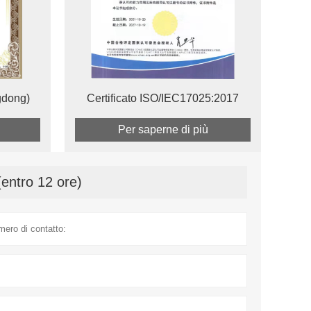
gdong)
Certificato ISO/IEC17025:2017
Per saperne di più
(entro 12 ore)