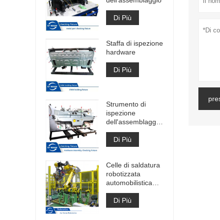
Di Più
Staffa di ispezione
hardware
Di Più
pre
Strumento di
ispezione
dell'assemblaggio
hardware di
grandi dimensioni
Di Più
Celle di saldatura
robotizzata
automobilistica
Celle di saldatura
ad arco veloce
Di Più
Costruzione di
celle di saldatura