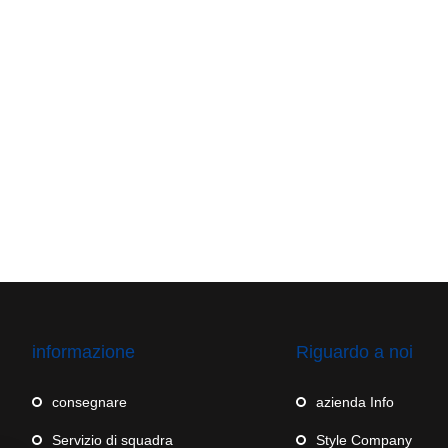
informazione
Riguardo a noi
consegnare
azienda Info
Servizio di squadra
Style Company