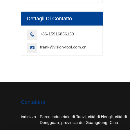
a punti
Dettagli Di Contatto
+86-15916856150

frank@vision-tool.com.cn

Contattare
indirizzo :
Parco industriale di Taozi, città di Hengli, città di
Dongguan, provincia del Guangdong, Cina