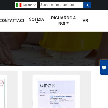

Italiano

RIGUARDO A
NOTIZIA
CONTATTACI
VR
NOI
