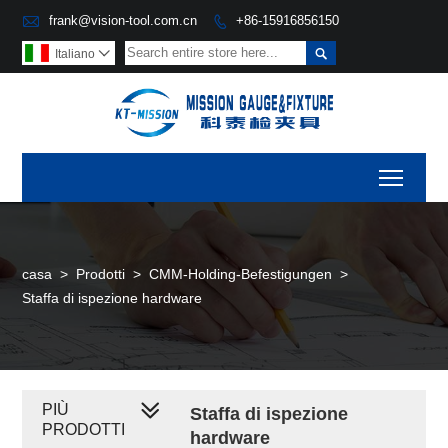

frank@vision-tool.com.cn
+86-15916856150


Italiano

Toggl
casa
>
Prodotti
>
CMM-Holding-Befestigungen
>
Staffa di ispezione hardware
PIÙ
Staffa di ispezione
PRODOTTI
hardware