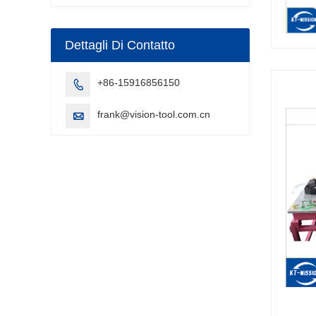
a punti
Dettagli Di Contatto
+86-15916856150

frank@vision-tool.com.cn
