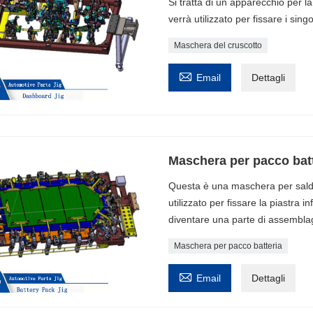
Si tratta di un apparecchio per l
verrà utilizzato per fissare i singol
Maschera del cruscotto

Email
Dettagli
Maschera per pacco batt
Questa è una maschera per saldat
utilizzato per fissare la piastra 
diventare una parte di assemblag
Maschera per pacco batteria

Email
Dettagli