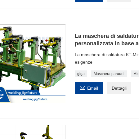
La maschera di saldatu
personalizzata in base a
La maschera di saldatura KT-Mis
esigenze
giga
Maschera paraurti
Mi

Email
Dettagli