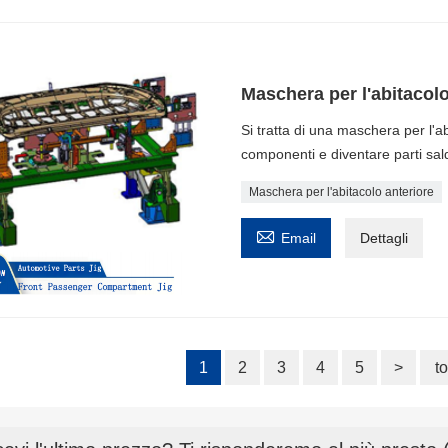
Maschera per l'abitacolo
Si tratta di una maschera per l'ab
componenti e diventare parti sald
Maschera per l'abitacolo anteriore

Email
Dettagli
1
2
3
4
5
>
t