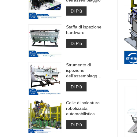
Di Più
Staffa di ispezione
hardware
Di Più
Strumento di
ispezione
dell'assemblaggio
hardware di
grandi dimensioni
Di Più
Celle di saldatura
robotizzata
automobilistica
Celle di saldatura
ad arco veloce
Di Più
Costruzione di
celle di saldatura