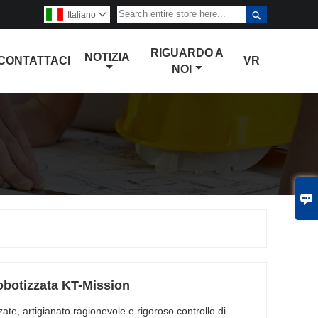

Italiano

RIGUARDO A
NOTIZIA
CONTATTACI
VR
NOI

obotizzata KT-Mission
ate, artigianato ragionevole e rigoroso controllo di