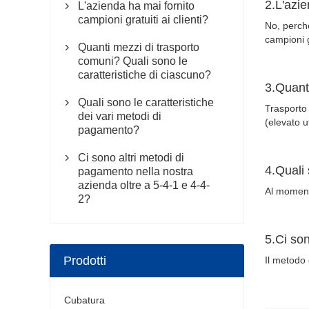
2.L'azie
L'azienda ha mai fornito

campioni gratuiti ai clienti?
No, perché
campioni g
Quanti mezzi di trasporto

comuni? Quali sono le
caratteristiche di ciascuno?
3.Quanti
Quali sono le caratteristiche

Trasporto 
dei vari metodi di
(elevato u
pagamento?
Ci sono altri metodi di

4.Quali 
pagamento nella nostra
azienda oltre a 5-4-1 e 4-4-
Al moment
2?
5.Ci son
Prodotti
Il metodo 
Cubatura