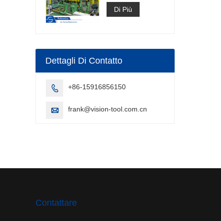
Celle di saldatura
ad arco veloce
Di Più
Costruzione di
celle di saldatura
a punti
Dettagli Di Contatto
+86-15916856150

frank@vision-tool.com.cn

Contattare