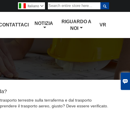

Italiano

RIGUARDO A
NOTIZIA
CONTATTACI
VR
NOI

da?
 trasporto terrestre sulla terraferma e dal trasporto
prendere il trasporto aereo, giusto? Deve essere verificato.