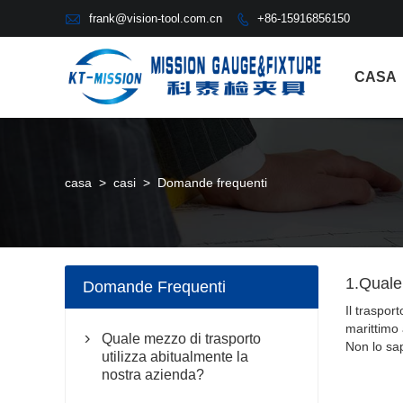

frank@vision-tool.com.cn
+86-15916856150

CASA
casa
>
casi
>
Domande frequenti
1.Quale 
Domande Frequenti
Il traspor
marittimo 
Quale mezzo di trasporto

Non lo sa
utilizza abitualmente la
nostra azienda?