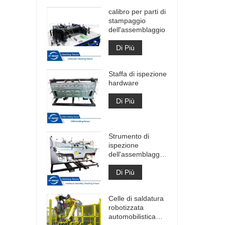
calibro per parti di
stampaggio
dell'assemblaggio
Di Più
Staffa di ispezione
hardware
Di Più
Strumento di
ispezione
dell'assemblaggio
hardware di
grandi dimensioni
Di Più
Celle di saldatura
robotizzata
automobilistica