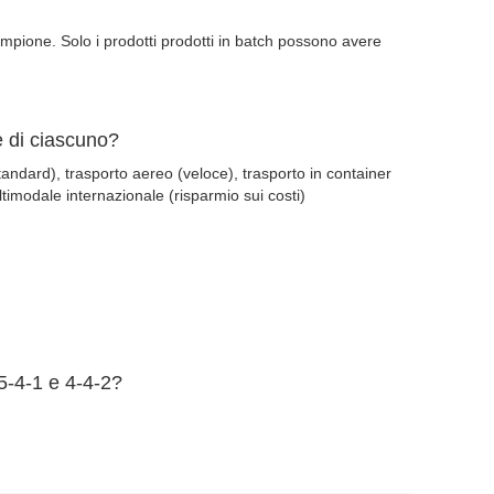
ampione. Solo i prodotti prodotti in batch possono avere
e di ciascuno?
tandard), trasporto aereo (veloce), trasporto in container
ultimodale internazionale (risparmio sui costi)
 5-4-1 e 4-4-2?