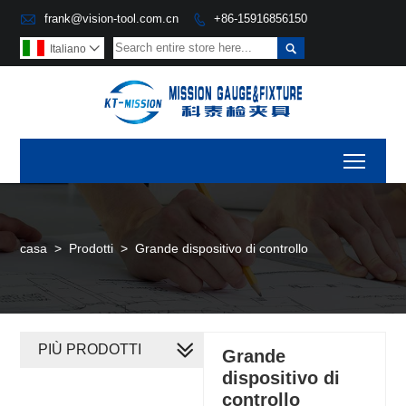

frank@vision-tool.com.cn
+86-15916856150


Italiano

Toggl
casa
>
Prodotti
>
Grande dispositivo di controllo
PIÙ PRODOTTI
Grande
dispositivo di
controllo