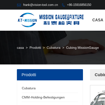

frank@vision-tool.com.cn
+86-15916856150

CASA
casa
>
Prodotti
>
Cubatura
>
Cubing MissionGauge
Prodotti
Cubi
Cubatura
CMM-Holding-Befestigungen