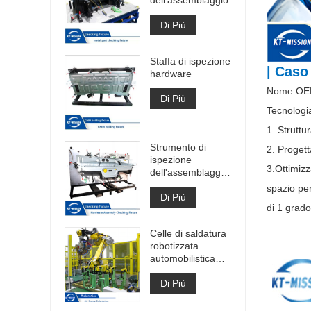
Di Più
Staffa di ispezione
| Caso
hardware
Nome OE
Di Più
Tecnologi
1. Struttur
Strumento di
2. Proget
ispezione
3.Ottimizz
dell'assemblaggio
hardware di
spazio per
grandi dimensioni
Di Più
di 1 grado
Celle di saldatura
robotizzata
automobilistica
Celle di saldatura
ad arco veloce
Di Più
Costruzione di
celle di saldatura