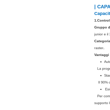
| CAP
Capacit
1.Control
Gruppo d
junior e i
Categori
raster
.
Vantaggi 
Aut
La proget
Sta
Il 90% dei
Esi
Per compre
supporto l