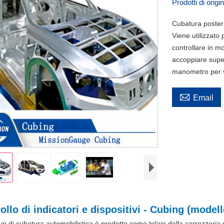
Prodotti di orig
Cubatura poster
Viene utilizzato 
controllare in mo
accoppiare superf
manometro per ve

Email
llo di indicatori e dispositivi - Cubing (modello
tivo di cubatura automobilistica è prodotto come telaio della carrozzeria 