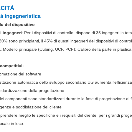
ACITÀ
à ingegneristica
lo del dispositivo
i ingegneri
: Per i dispositivi di controllo, dispone di 35 ingegneri in t
l 30% sono principianti, il 45% di questi ingegneri dei dispositivi di contro
a
: Modello principale (Cubing, UCF, PCF); Calibro della parte in plastica;
competitivi:
omazione del software
tazione automatica dello sviluppo secondario UG aumenta l'efficienza d
ndardizzazione della progettazione
 componenti sono standardizzati durante la fase di progettazione al fin
genze e soddisfazione del cliente
ndere meglio le specifiche e i requisiti del cliente, per i grandi progett
ocale in loco.