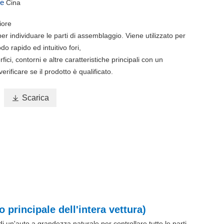
ine
Cina
iore
per individuare le parti di assemblaggio. Viene utilizzato per
do rapido ed intuitivo fori,
ici, contorni e altre caratteristiche principali con un
rificare se il prodotto è qualificato.

Scarica
 principale dell'intera vettura)
di un'auto a grandezza naturale per controllare tutte le parti