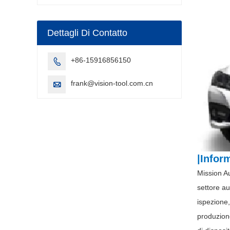
a punti
Dettagli Di Contatto
+86-15916856150

frank@vision-tool.com.cn

|Infor
Mission Au
settore au
ispezione,
produzione