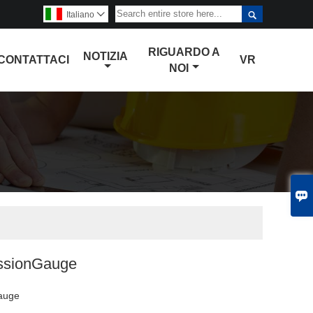

Italiano

RIGUARDO A
NOTIZIA
CONTATTACI
VR
NOI

ssionGauge
auge