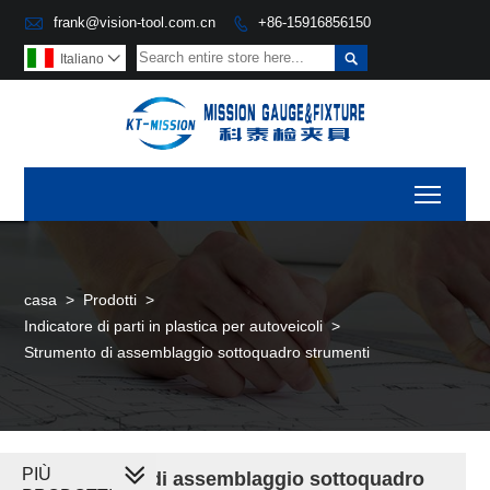

frank@vision-tool.com.cn
+86-15916856150


Italiano

Toggl
casa
>
Prodotti
>
Indicatore di parti in plastica per autoveicoli
>
Strumento di assemblaggio sottoquadro strumenti
PIÙ
Strumento di assemblaggio sottoquadro